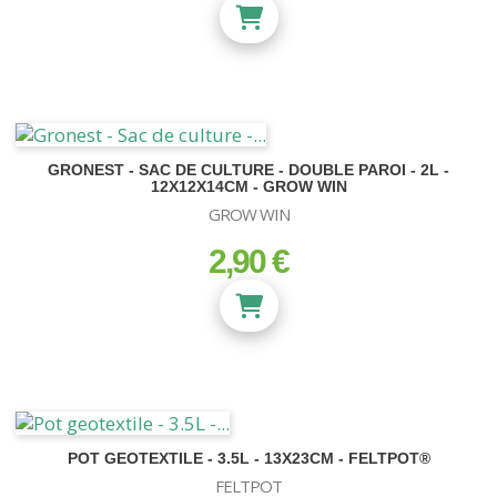
GRONEST - SAC DE CULTURE - DOUBLE PAROI - 2L -
12X12X14CM - GROW WIN
GROW WIN
2,90 €
prix
POT GEOTEXTILE - 3.5L - 13X23CM - FELTPOT®
FELTPOT