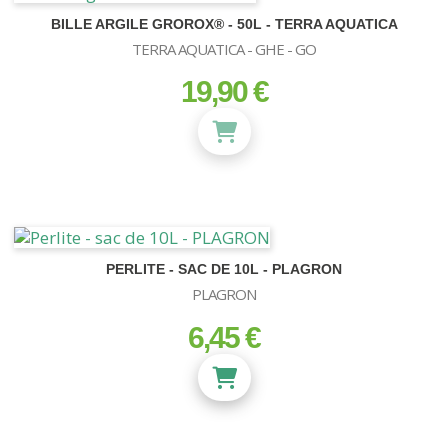
BILLE ARGILE GROROX® - 50L - TERRA AQUATICA
TERRA AQUATICA - GHE - GO
19,90 €
prix
PERLITE - SAC DE 10L - PLAGRON
PLAGRON
6,45 €
prix