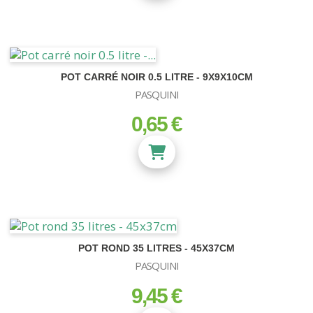
POT CARRÉ NOIR 0.5 LITRE - 9X9X10CM
PASQUINI
0,65 €
prix
POT ROND 35 LITRES - 45X37CM
PASQUINI
9,45 €
prix