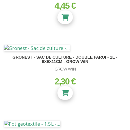
4,45 €
prix
GRONEST - SAC DE CULTURE - DOUBLE PAROI - 1L -
9X9X11CM - GROW WIN
GROW WIN
2,30 €
prix