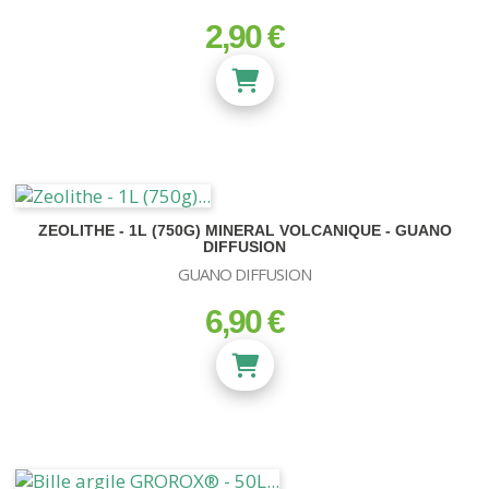
2,90 €
prix
ZEOLITHE - 1L (750G) MINERAL VOLCANIQUE - GUANO
DIFFUSION
GUANO DIFFUSION
6,90 €
prix