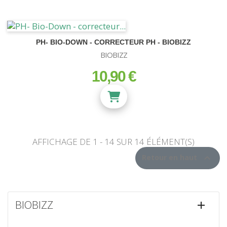
PH- BIO-DOWN - CORRECTEUR PH - BIOBIZZ
BIOBIZZ
10,90 €
prix
AFFICHAGE DE 1 - 14 SUR 14 ÉLÉMENT(S)

Retour en haut
SUBSTRATS
Terre et Terreau
BIOBIZZ

Fibre de Coco
Zéolithe