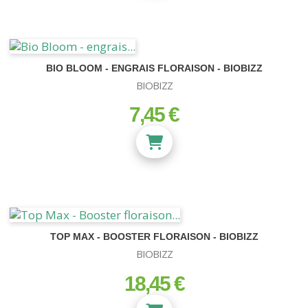
BIO BLOOM - ENGRAIS FLORAISON - BIOBIZZ
BIOBIZZ
7,45 €
prix
NEON-T5
TOP MAX - BOOSTER FLORAISON - BIOBIZZ
BIOBIZZ
Kit Turbo Neon
Kit T5
18,45 €
prix
Tubes Néons - T5