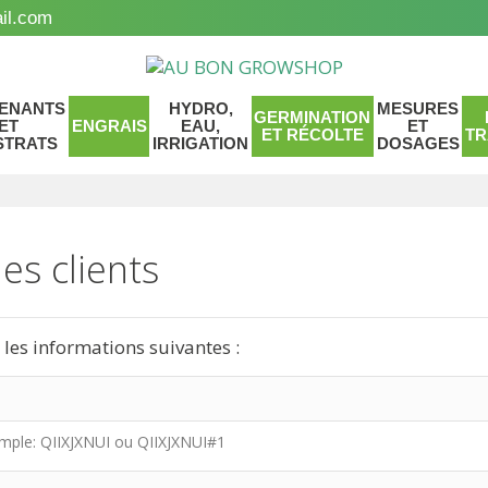
il.com
ENANTS
HYDRO,
MESURES
GERMINATION
ET
ENGRAIS
EAU,
ET
ET RÉCOLTE
TR
STRATS
IRRIGATION
DOSAGES
s clients
 les informations suivantes :
mple: QIIXJXNUI ou QIIXJXNUI#1