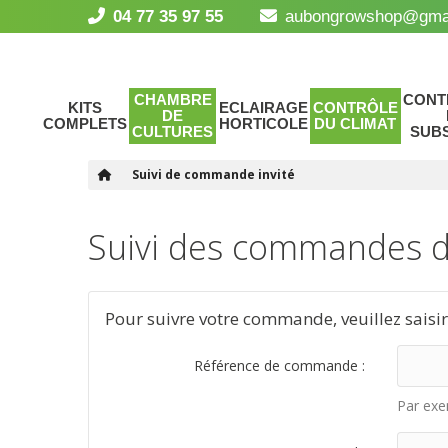
04 77 35 97 55
aubongrowshop@gma
CHAMBRE
CONT
KITS
ECLAIRAGE
CONTRÔLE
DE
COMPLETS
HORTICOLE
DU CLIMAT
CULTURES
SUB
Suivi de commande invité
Suivi des commandes de
Pour suivre votre commande, veuillez saisir
Référence de commande :
Par exe