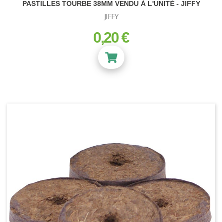
PASTILLES TOURBE 38MM VENDU À L'UNITÉ - JIFFY
JIFFY
0,20 €
prix