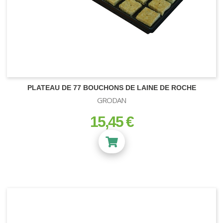
SUBSTRATS
Terre et Terreau
PLATEAU DE 77 BOUCHONS DE LAINE DE ROCHE
Fibre de Coco
GRODAN
Zéolithe
Vermiculite
15,45 €
prix
Bille Argile
Perlite
Laine de roche
Substrats Orchidées