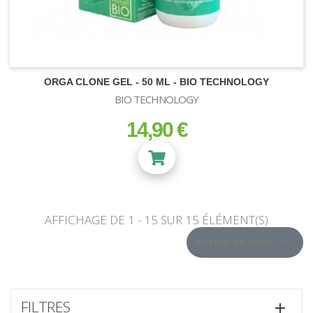
IONISEUR - OZONE
BIO TECHNOLOGY
Engrais Bio Technology Liquide
NEUTRALISATEURS D'ODEURS
Engrais Bio Technology Granulé
Stimulateurs Bio Technology
ORGA CLONE GEL - 50 ML - BIO TECHNOLOGY
BIO TECHNOLOGY
GUANOKALONG
14,90 €
prix
AFFICHAGE DE 1 - 15 SUR 15 ÉLÉMENT(S)
BALLAST

Retour en haut
Ballast Magnétique
KIT CONTRÔLE DES ODEURS
Ballast Electronique
ECLAIRAGE CMH
FILTRES