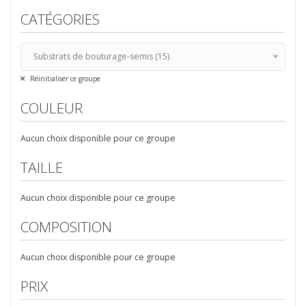
CATÉGORIES
Substrats de bouturage-semis (15)
Tous
Réinitialiser ce groupe
Boutures et semis (10)
COULEUR
Laine de roche (4)
Substrats de bouturage-semis (15)
Aucun choix disponible pour ce groupe
Enracinement - Etiquette (11)
TAILLE
BIO TECHNOLOGY (1)
Stimulateurs Bio Technology (1)
Aucun choix disponible pour ce groupe
CONTENANTS ET SUBSTRATS (4)
COMPOSITION
SUBSTRATS (4)
Aucun choix disponible pour ce groupe
ACCESSOIRES DE BOUTURAGE (10)
Accueil (15)
PRIX
Germination et récolte (15)