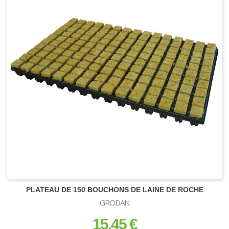
ACCESSOIRES DE BOUTURAGE
Boutures et semis
PLATEAU DE 150 BOUCHONS DE LAINE DE ROCHE
ACCESSOIRES DE RECOLTE
GRODAN
Ciseaux - Effeuilleuse
PLAGRON
15,45 €
prix