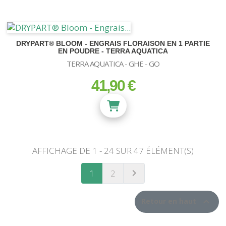
DRYPART® BLOOM - ENGRAIS FLORAISON EN 1 PARTIE
EN POUDRE - TERRA AQUATICA
TERRA AQUATICA - GHE - GO
41,90 €
prix
AFFICHAGE DE 1 - 24 SUR 47 ÉLÉMENT(S)

1
2
SUIVANT

Retour en haut