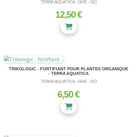
TERRA AQUATICA - GHE - GO
12,50 €
prix
TRIKOLOGIC - FORTIFIANT POUR PLANTES ORGANIQUE
- TERRA AQUATICA
TERRA AQUATICA - GHE - GO
6,50 €
prix