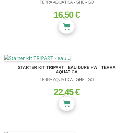
TERRA AQUATICA - GHE - GO
16,50 €
prix
STARTER KIT TRIPART - EAU DURE HW - TERRA
AQUATICA
TERRA AQUATICA - GHE - GO
22,45 €
prix