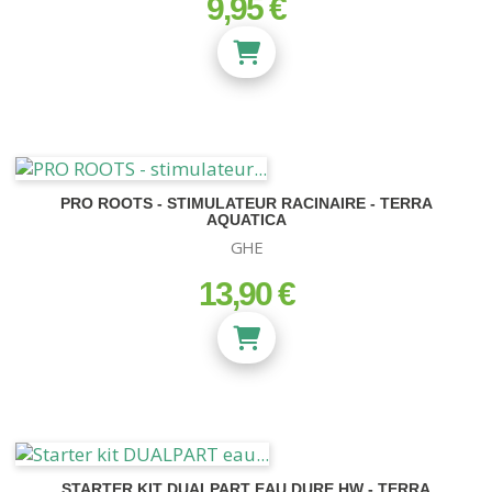
9,95 €
prix
PRO ROOTS - STIMULATEUR RACINAIRE - TERRA
AQUATICA
GHE
13,90 €
prix
STARTER KIT DUALPART EAU DURE HW - TERRA