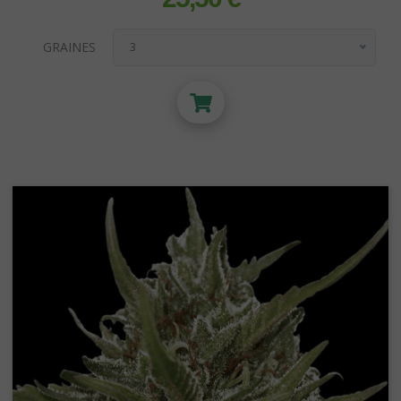
GRAINES
3
3
5
10
50