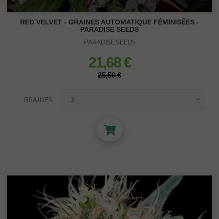
RED VELVET - GRAINES AUTOMATIQUE FÉMINISÉES -
PARADISE SEEDS
PARADISE SEEDS
21,68 €
prix
prix régulier
25,50 €
GRAINES
3
3
5
10
SUBSTRATS
Terre et Terreau
Fibre de Coco
Zéolithe
Vermiculite
Bille Argile