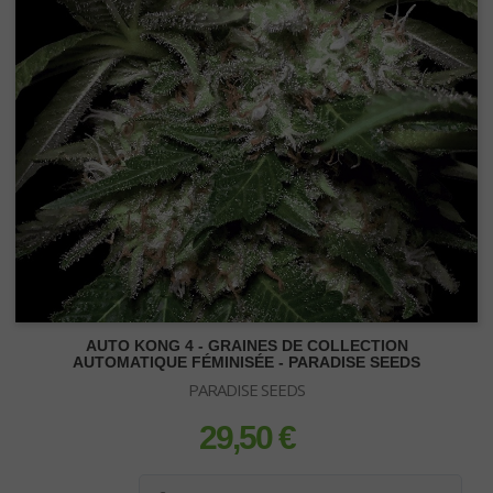
AUTO KONG 4 - GRAINES DE COLLECTION
AUTOMATIQUE FÉMINISÉE - PARADISE SEEDS
PARADISE SEEDS
CONTENANTS
29,50 €
prix
Pot carré
Pot rond