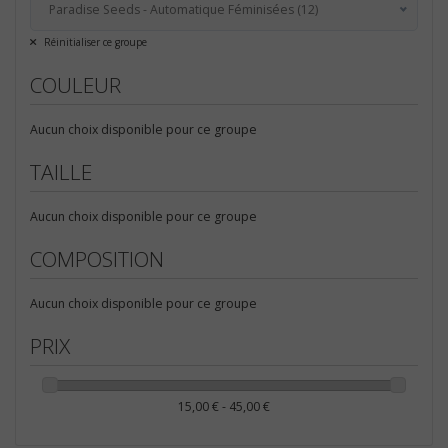
Paradise Seeds - Automatique Féminisées (12)
Tous
Réinitialiser ce groupe
Graines de collection (12)
COULEUR
Paradise Seeds - Automatique Féminisées (12)
Accueil (12)
Aucun choix disponible pour ce groupe
TAILLE
Aucun choix disponible pour ce groupe
COMPOSITION
Aucun choix disponible pour ce groupe
PRIX
15,00 € - 45,00 €