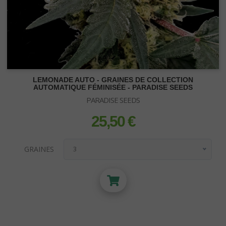
LEMONADE AUTO - GRAINES DE COLLECTION
AUTOMATIQUE FÉMINISÉE - PARADISE SEEDS
PARADISE SEEDS
25,50 €
prix
GRAINES
3
3
5
10