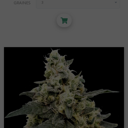
GRAINES
3
3
5
10