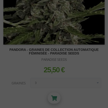
Lunettes - Luxmètre
PANDORA - GRAINES DE COLLECTION AUTOMATIQUE
FÉMINISÉE - PARADISE SEEDS
PARADISE SEEDS
25,50 €
prix
GRAINES
3
3
5
10