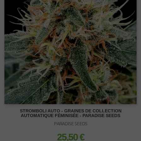
Perlite
Laine de roche
Substrats Orchidées
STROMBOLI AUTO - GRAINES DE COLLECTION
AUTOMATIQUE FÉMINISÉE - PARADISE SEEDS
PARADISE SEEDS
25,50 €
prix