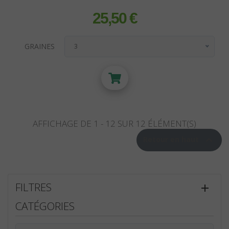
25,50 €
prix
GRAINES
3
3
5
BALLAST
10
Ballast Magnétique
KIT CONTRÔLE DES ODEURS
Ballast Electronique
AFFICHAGE DE 1 - 12 SUR 12 ÉLÉMENT(S)
ECLAIRAGE CMH

Retour en haut
FILTRES
CATÉGORIES