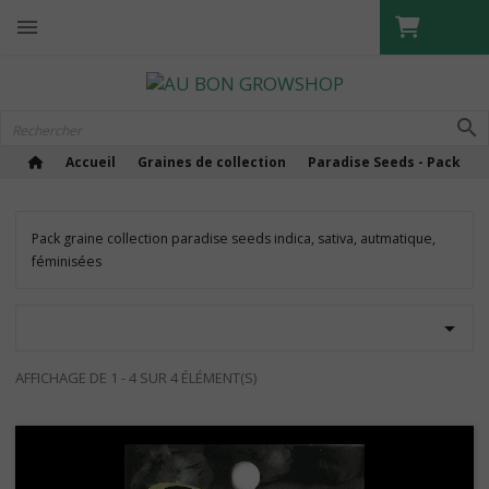

Accueil
Graines de collection
Paradise Seeds - Pack
Pack graine collection paradise seeds indica, sativa, autmatique,
féminisées

GUANODIFFUSION
AFFICHAGE DE 1 - 4 SUR 4 ÉLÉMENT(S)
Croissance et floraison GD
PROGRAMMATEURS
Booster et Stimulateurs GD
VENTILATEUR
Lombric Compost
LIGHT RAIL
PACK ENGRAIS
Pack Full
Ventilateurs clips