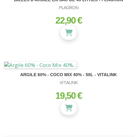
PLAGRON
22,90 €
prix
ARGILE 60% - COCO MIX 40% - 50L - VITALINK
VITALINK
19,50 €
prix