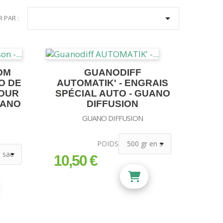

R PAR :
OM
GUANODIFF
O DE
AUTOMATIK' - ENGRAIS
POUR
SPÉCIAL AUTO - GUANO
UANO
DIFFUSION
GUANO DIFFUSION
POIDS
10,50 €
prix