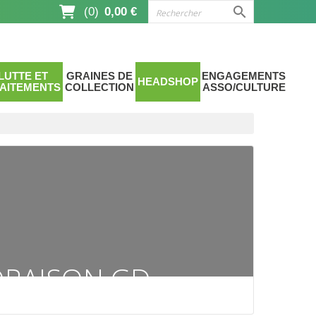

(0)
0,00 €
LUTTE ET
GRAINES DE
ENGAGEMENTS
HEADSHOP
AITEMENTS
COLLECTION
ASSO/CULTURE
ORAISON GD