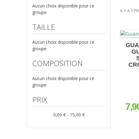
Aucun choix disponible pour ce
IL Y A 3 P
groupe
TAILLE
Aucun choix disponible pour ce
GUA
groupe
G
COMPOSITION
CR
Aucun choix disponible pour ce
groupe
PRIX
7,9
prix
0,00 € - 15,00 €