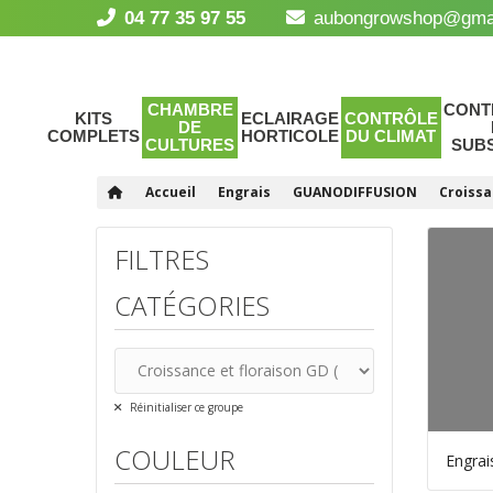
04 77 35 97 55
aubongrowshop@gma
CHAMBRE
CONT
KITS
ECLAIRAGE
CONTRÔLE
DE
COMPLETS
HORTICOLE
DU CLIMAT
CULTURES
SUB
Accueil
Engrais
GUANODIFFUSION
Croissa
FILTRES
CATÉGORIES
Réinitialiser ce groupe
COULEUR
Engrai