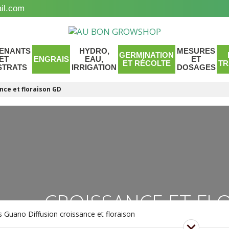
il.com
ENANTS
HYDRO,
MESURES
GERMINATION
ET
ENGRAIS
EAU,
ET
ET RÉCOLTE
TR
STRATS
IRRIGATION
DOSAGES
nce et floraison GD
CROISSANCE ET FL
s Guano Diffusion croissance et floraison