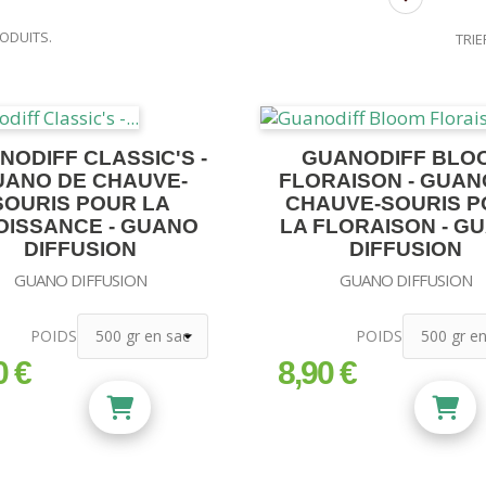
RODUITS.
TRIE
NODIFF CLASSIC'S -
GUANODIFF BLO
UANO DE CHAUVE-
FLORAISON - GUAN
SOURIS POUR LA
CHAUVE-SOURIS 
OISSANCE - GUANO
LA FLORAISON - G
DIFFUSION
DIFFUSION
GUANO DIFFUSION
GUANO DIFFUSION
POIDS
POIDS
0 €
8,90 €
prix