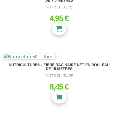
DE 7.5 MÈTRES
NUTRICULTURE
4,95 €
prix
NUTRICULTURE® - FIBRE RACINAIRE NFT EN ROULEAU
DE 15 MÈTRES
NUTRICULTURE
8,45 €
prix