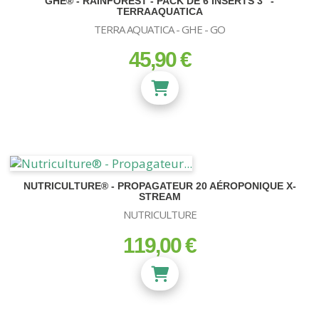
GHE® - RAINFOREST - PACK DE 6 INSERTS 3" -
TERRAAQUATICA
TERRA AQUATICA - GHE - GO
45,90 €
prix
NUTRICULTURE® - PROPAGATEUR 20 AÉROPONIQUE X-
STREAM
NUTRICULTURE
119,00 €
prix