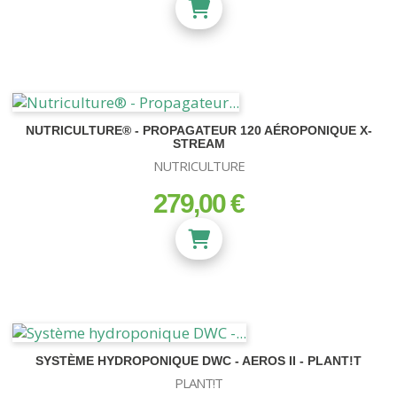
NUTRICULTURE® - PROPAGATEUR 120 AÉROPONIQUE X-
STREAM
NUTRICULTURE
279,00 €
prix
SYSTÈME HYDROPONIQUE DWC - AEROS II - PLANT!T
PLANT!T