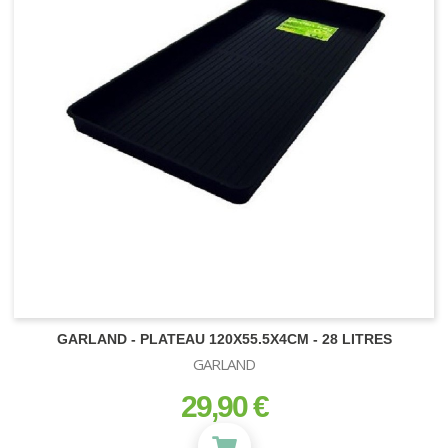
Ampoules CFL 200W
Kit de culture complet 4.5m²
Ampoules CFL 250W
Ampoules CFL 300W
GARLAND - PLATEAU 120X55.5X4CM - 28 LITRES
GARLAND
29,90 €
prix
BIO CANNA