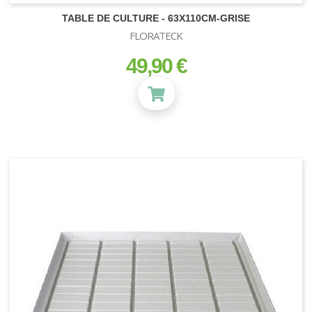
TABLE DE CULTURE - 63X110CM-GRISE
FLORATECK
49,90 €
prix
SUBSTRATS
Terre et Terreau
Fibre de Coco
Zéolithe
Vermiculite