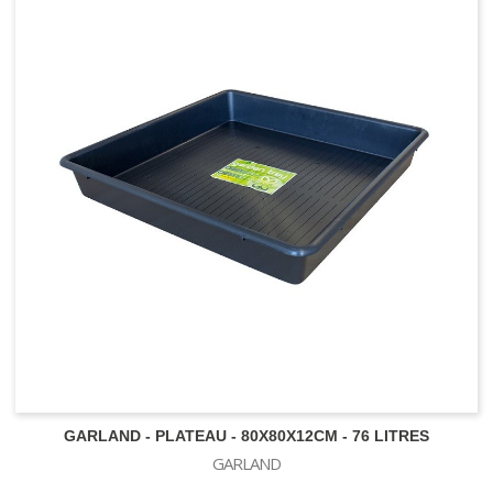
CONTENANTS
Pot carré
Pot rond
Pot Textile - Grow Win
Pot textile - Feltpot
Pot Textile - Propot - Texpot
Pot panier - insert
Sous-pot
Plateau de culture
Réservoir - rigide - souple
GARLAND - PLATEAU - 80X80X12CM - 76 LITRES
GARLAND