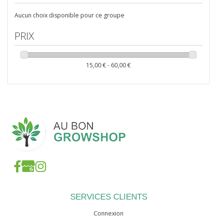
GUANOKALONG
BALLAST
Aucun choix disponible pour ce groupe
PRIX
Ballast Magnétique
KIT CONTRÔLE DES ODEURS
Ballast Electronique
15,00 € - 60,00 €
ECLAIRAGE CMH
SERVICES CLIENTS
Connexion