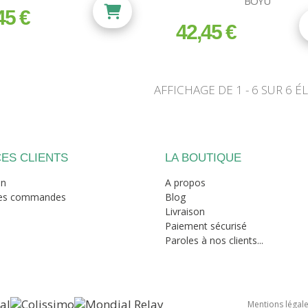
BOYU
45 €
42,45 €
prix
AFFICHAGE DE 1 - 6 SUR 6 É
ES CLIENTS
LA BOUTIQUE
on
A propos
mes commandes
Blog
Livraison
Paiement sécurisé
Paroles à nos clients...
Mentions légal