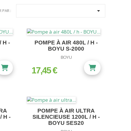

R PAR :
 H -
POMPE À AIR 480L / H -
BOYU S-2000
BOYU
17,45 €
prix
TRA
POMPE À AIR ULTRA
 H -
SILENCIEUSE 1200L / H -
BOYU SES20