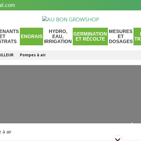
il.com
ENANTS
HYDRO,
MESURES
GERMINATION
ET
ENGRAIS
EAU,
ET
ET RÉCOLTE
TR
STRATS
IRRIGATION
DOSAGES
ULLEUR
Pompes à air
POMPES À 
 à air