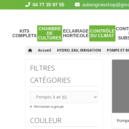
04 77 35 97 55
aubongrowshop@gma
CHAMBRE
CONT
KITS
ECLAIRAGE
CONTRÔLE
DE
COMPLETS
HORTICOLE
DU CLIMAT
CULTURES
SUB
Accueil
HYDRO, EAU, IRRIGATION
POMPE ET B
FILTRES
CATÉGORIES
Réinitialiser ce groupe
COULEUR
Pompe