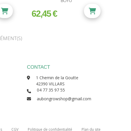
BOYU
62,45 €
prix
LÉMENT(S)
CONTACT
1 Chemin de la Goutte
42390 VILLARS
04 77 35 97 55
aubongrowshop@gmail.com
es
CGV
Politique de confidentialité
Plan du site