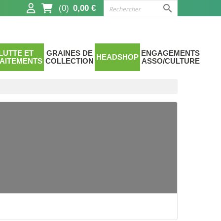

(0)
0,00 €
LUTTE ET
GRAINES DE
ENGAGEMENTS
HEADSHOP
AITEMENTS
COLLECTION
ASSO/CULTURE
AIR