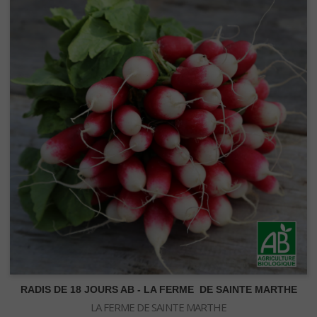
NEON-T5
Kit Turbo Neon
Kit T5
Tubes Néons - T5
AMPOULE HPS ET MH
PACK CULTURE
Ampoules HPS "Floraison"
RADIS DE 18 JOURS AB - LA FERME DE SAINTE MARTHE
Ampoules MH "Croissance"
Kit de bouturage et semis
LA FERME DE SAINTE MARTHE
Ampoules HPS Agro