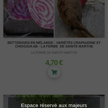
BETTERAVES EN MÉLANGE - VARIÉTÉS CRAPAUDINE ET
CHIOGGIA AB - LA FERME DE SAINTE MARTHE
LA FERME DE SAINTE MARTHE
4,70 €
prix
BIO CANNA
GRAINES DE COLLECTION
Engrais terre BioCanna
KITS DE BOUTURAGE
Stimulateurs BioCanna
Paradise Seeds - Féminisées - Indica
Paradise Seeds - Féminisées - Sativa
HOUSE & GARDEN
ENRACINEMENT - ETIQUETTE
Paradise Seeds - Féminisées - Hybrid
Espace réservé aux majeurs