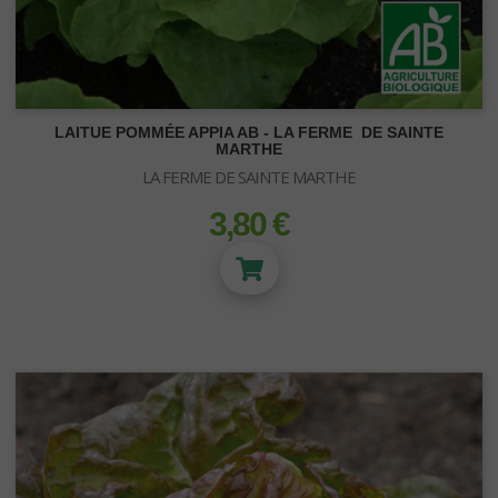
LAITUE POMMÉE APPIA AB - LA FERME DE SAINTE
SUBSTRATS
MARTHE
LA FERME DE SAINTE MARTHE
Terre et Terreau
Fibre de Coco
3,80 €
prix
Zéolithe
Vermiculite
Bille Argile
Perlite
Laine de roche
Substrats Orchidées