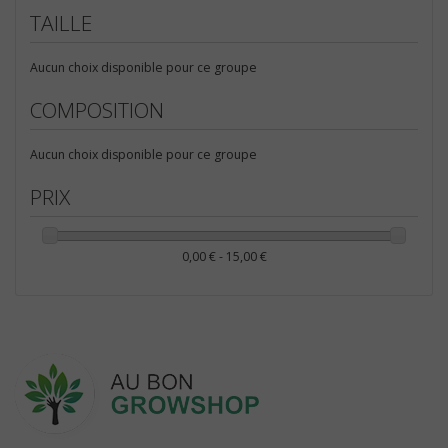
La Ferme de Sainte MARTHE (11)
TAILLE
BALLAST
Légumes racines (3)
Accueil (11)
Aucun choix disponible pour ce groupe
Ballast Magnétique
KIT CONTRÔLE DES ODEURS
Ballast Electronique
COMPOSITION
ECLAIRAGE CMH
Aucun choix disponible pour ce groupe
PRIX
0,00 € - 15,00 €