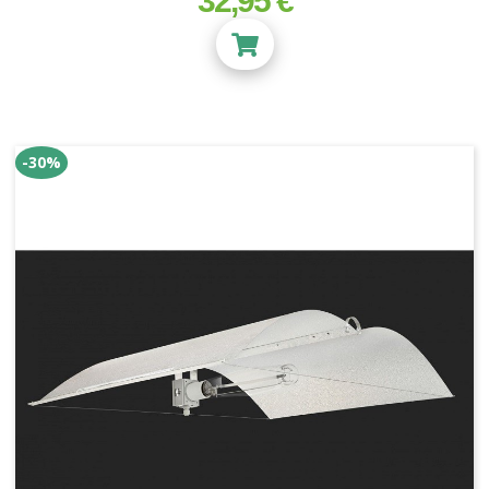
32,95 €
Vermiculite
Bille Argile
Perlite
Laine de roche
Substrats Orchidées
-30%