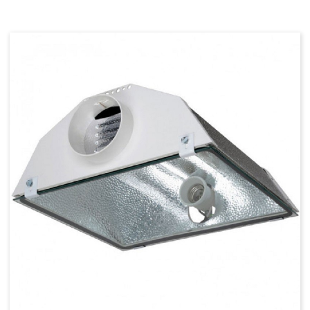
NEON-T5
Kit Turbo Neon
Kit T5
Tubes Néons - T5