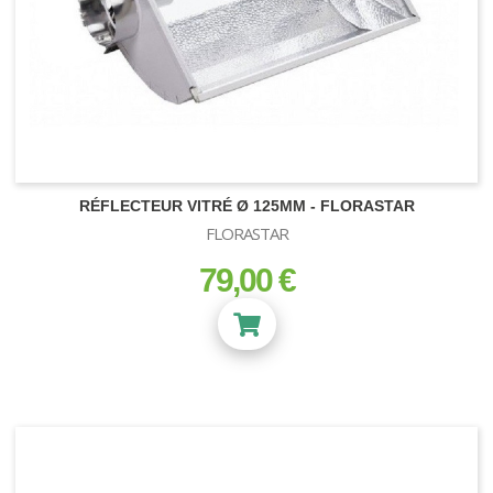
RÉFLECTEUR VITRÉ Ø 125MM - FLORASTAR
FLORASTAR
79,00 €
prix
PROGRAMMATEURS
LIGHT RAIL
PACK ENGRAIS