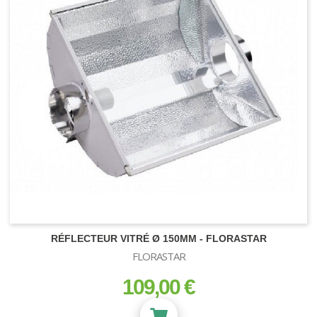
RÉFLECTEUR VITRÉ Ø 150MM - FLORASTAR
FLORASTAR
CONTENANTS
109,00 €
prix
Pot carré