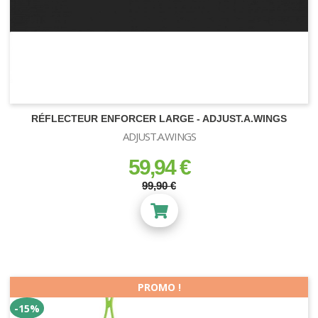
RÉFLECTEUR ENFORCER LARGE - ADJUST.A.WINGS
ADJUST.A.WINGS
59,94 €
prix
prix régulier
99,90 €
PROMO !
-15%
ECLAIRAGE LED