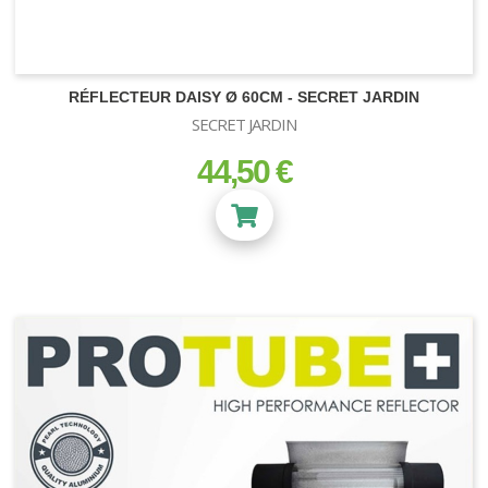
Ballast Magnétique
KIT CONTRÔLE DES ODEURS
Ballast Electronique
ECLAIRAGE CMH
RÉFLECTEUR DAISY Ø 60CM - SECRET JARDIN
SECRET JARDIN
44,50 €
prix