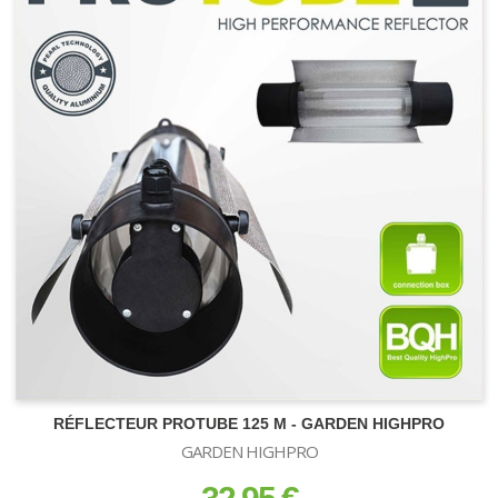
SUBSTRATS
Terre et Terreau
RÉFLECTEUR PROTUBE 125 M - GARDEN HIGHPRO
Fibre de Coco
GARDEN HIGHPRO
Zéolithe
prix