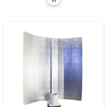
Pot rond
Pot Textile - Grow Win
Pot textile - Feltpot
Pot Textile - Propot - Texpot
Pot panier - insert
Sous-pot
Plateau de culture
Réservoir - rigide - souple