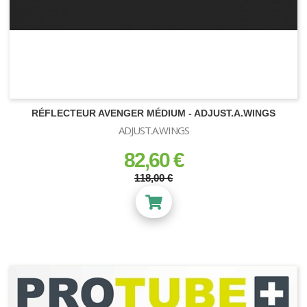
RÉFLECTEUR AVENGER MÉDIUM - ADJUST.A.WINGS
ADJUST.A.WINGS
82,60 €
prix
prix régulier
118,00 €