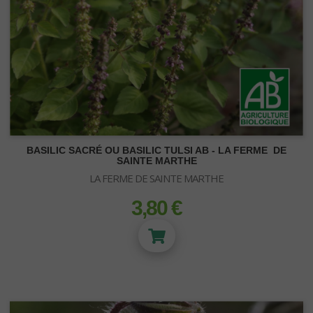
BASILIC SACRÉ OU BASILIC TULSI AB - LA FERME DE
SAINTE MARTHE
LA FERME DE SAINTE MARTHE
3,80 €
prix
NEON-T5
Kit Turbo Neon