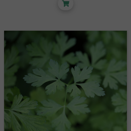
SUBSTRATS
Terre et Terreau
Fibre de Coco
Zéolithe
Vermiculite
Bille Argile
Perlite
Laine de roche
Substrats Orchidées
ACCESSOIRES DE BOUTURAGE
Boutures et semis