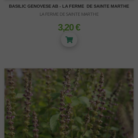
Pot panier - insert
BASILIC GENOVESE AB - LA FERME DE SAINTE MARTHE
Sous-pot
LA FERME DE SAINTE MARTHE
Plateau de culture
Réservoir - rigide - souple
3,20 €
prix