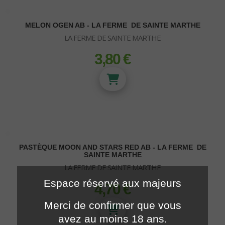
MELON OGEN AB - LA FERME DE SAINTE MARTHE
LA FERME DE SAINTE MARTHE
3,80 €
prix
BIO CANNA
GRAINES DE COLLECTION
Engrais terre BioCanna
KITS DE BOUTURAGE
Stimulateurs BioCanna
PASTÈQUE MOON AND STARS RED AB - LA FERME DE
Paradise Seeds - Féminisées - Indica
SAINTE MARTHE
Paradise Seeds - Féminisées - Sativa
LA FERME DE SAINTE MARTHE
HOUSE & GARDEN
ENRACINEMENT - ETIQUETTE
Paradise Seeds - Féminisées - Hybrid
Espace réservé aux majeurs
4,70 €
prix
Paradise Seeds - Automatique
Engrais House & Garden
EXTRACTEUR D'AIR
Féminisées
Stimulateurs House & Garden
MESURE PH ET EC
Merci de confirmer que vous
HEADSHOP
Paradise Seeds - CBD
Extracteurs 1 vitesse
avez au moins 18 ans.
Paradise Seeds - Pack
TERRA AQUATICA
Testeurs PH