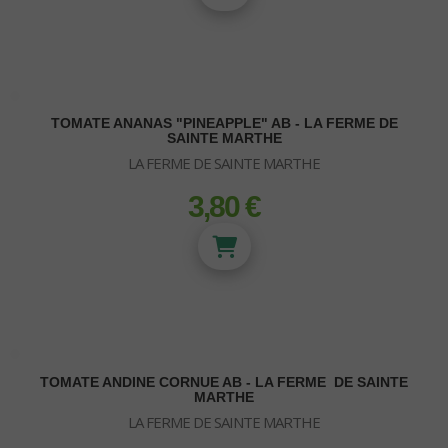
TOMATE ANANAS "PINEAPPLE" AB - LA FERME DE
SAINTE MARTHE
LA FERME DE SAINTE MARTHE
3,80 €
prix
SUBSTRATS
Terre et Terreau
Fibre de Coco
Zéolithe
Vermiculite
TOMATE ANDINE CORNUE AB - LA FERME DE SAINTE
Bille Argile
MARTHE
Perlite
LA FERME DE SAINTE MARTHE
Laine de roche