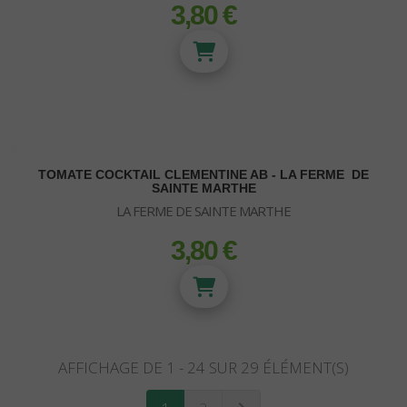
3,80 €
prix
Substrats Orchidées
ACCESSOIRES DE BOUTURAGE
Boutures et semis
TOMATE COCKTAIL CLEMENTINE AB - LA FERME DE
SAINTE MARTHE
ACCESSOIRES DE RECOLTE
LA FERME DE SAINTE MARTHE
Ciseaux - Effeuilleuse
3,80 €
PLAGRON
prix
Filets de séchage
Engrais terre Plagron
Microscope
Engrais Hydro Plagron
TightVac
Engrais coco Plagron
Sous-vide - Sachet Zip
Stimulateurs Plagron
Purple Pot
AFFICHAGE DE 1 - 24 SUR 29 ÉLÉMENT(S)
Conservation
VITALINK
Grinder - Moulin à végétaux