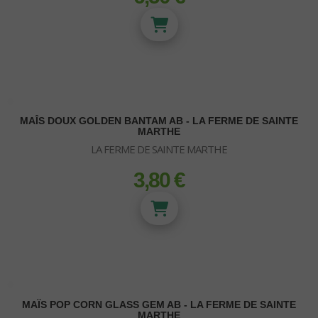
MAÎS DOUX GOLDEN BANTAM AB - LA FERME DE SAINTE
MARTHE
LA FERME DE SAINTE MARTHE
3,80 €
prix
NEON-T5
Kit Turbo Neon
Kit T5
Tubes Néons - T5
AMPOULE HPS ET MH
MAÏS POP CORN GLASS GEM AB - LA FERME DE SAINTE
PACK CULTURE
MARTHE