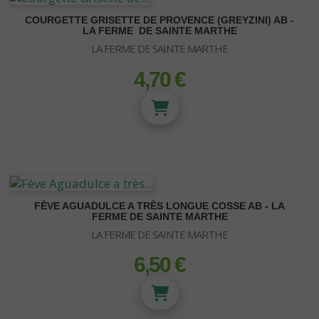
COURGETTE GRISETTE DE PROVENCE (GREYZINI) AB -
LA FERME DE SAINTE MARTHE
LA FERME DE SAINTE MARTHE
4,70 €
prix
CONTENANTS
Pot carré
Pot rond
FÈVE AGUADULCE A TRÈS LONGUE COSSE AB - LA
Pot Textile - Grow Win
FERME DE SAINTE MARTHE
Pot textile - Feltpot
LA FERME DE SAINTE MARTHE
Pot Textile - Propot - Texpot
6,50 €
prix
Pot panier - insert
Sous-pot
Plateau de culture