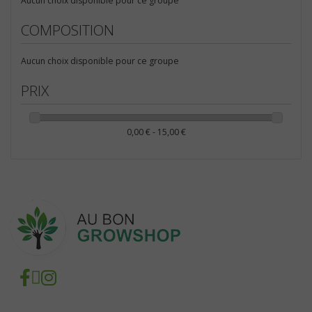
Aucun choix disponible pour ce groupe
BALLAST
COMPOSITION
Ballast Magnétique
KIT CONTRÔLE DES ODEURS
Aucun choix disponible pour ce groupe
Ballast Electronique
PRIX
ECLAIRAGE CMH
0,00 € - 15,00 €