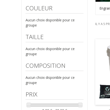
GUANODIFFUSION (5)
COULEUR
Engrai
Barrière à insectes (1)
LUTTE ET TRAITEMENTS (1)
Aucun choix disponible pour ce
LUTTE BIOLOGIQUE (1)
IL Y A 5 P
groupe
Booster et Stimulateurs GD (5)
TAILLE
Accueil (5)
Engrais (5)
Aucun choix disponible pour ce
groupe
COMPOSITION
Aucun choix disponible pour ce
groupe
PRIX