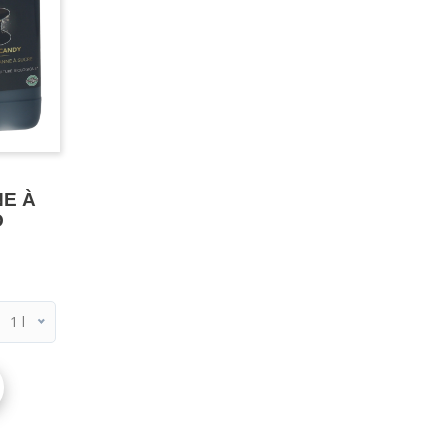
E À
O
1 l
1 l
5 l