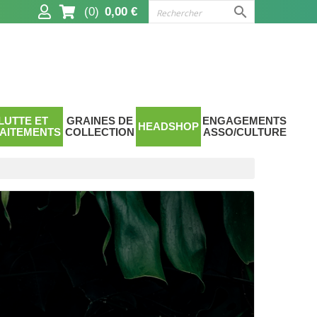

(0)
0,00 €
LUTTE ET
GRAINES DE
ENGAGEMENTS
HEADSHOP
AITEMENTS
COLLECTION
ASSO/CULTURE