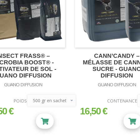
NSECT FRASS® –
CANN’CANDY –
CROBIA BOOST® -
MÉLASSE DE CANN
TIVATEUR DE SOL -
SUCRE - GUAN
UANO DIFFUSION
DIFFUSION
GUANO DIFFUSION
GUANO DIFFUSION
500 gr en sachet
POIDS
CONTENANCE
500 gr en sachet
50 €
16,50 €
prix
1 kg en sachet
4 kg