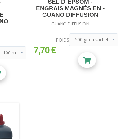
-
SEL D´EPSOM -
ENGRAIS MAGNÉSIEN -
E
GUANO DIFFUSION
ANO
GUANO DIFFUSION
500 gr en sachet
POIDS
500 gr en sachet
7,70 €
prix
100 ml
1 kg en sachet
100 ml
250 ml
500 ml
1l + purple pot
2l + purple pot