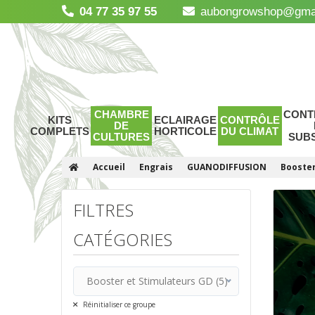
04 77 35 97 55
aubongrowshop@gma
CHAMBRE
CONT
KITS
ECLAIRAGE
CONTRÔLE
DE
COMPLETS
HORTICOLE
DU CLIMAT
CULTURES
SUB
Accueil
Engrais
GUANODIFFUSION
Booster
FILTRES
CATÉGORIES
Booster et Stimulateurs GD (5)
Tous
Réinitialiser ce groupe