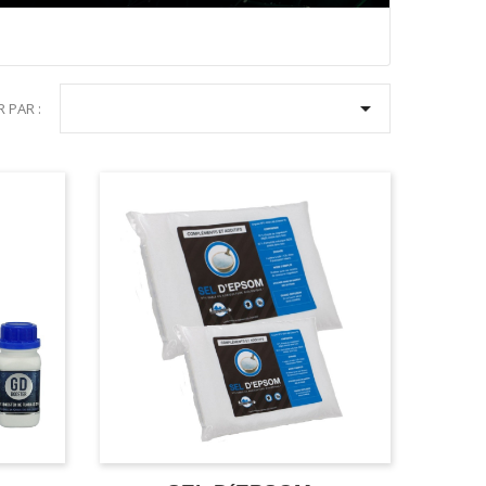

R PAR :
LATEURS GD