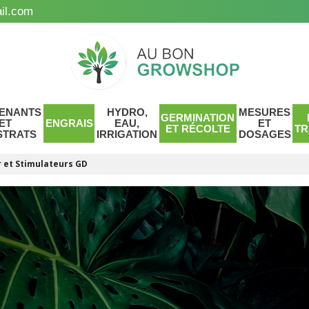
il.com
ENANTS
HYDRO,
MESURES
GERMINATION
ET
ENGRAIS
EAU,
ET
ET RÉCOLTE
TR
STRATS
IRRIGATION
DOSAGES
 et Stimulateurs GD