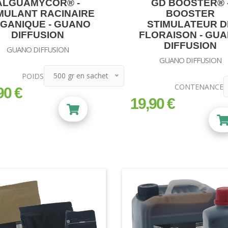
ALGUAMYCOR® -
GD BOOSTER® 
MULANT RACINAIRE
BOOSTER
GANIQUE - GUANO
STIMULATEUR D
DIFFUSION
FLORAISON - GU
DIFFUSION
GUANO DIFFUSION
GUANO DIFFUSION
500 gr en sachet
POIDS
CONTENANCE
500 gr en sachet
90 €
19,90 €
prix
1 kg en sachet
2 kg en sceau
3 kg en sceau
5 kg en sceau
7 kg en sceau
10 kg en sceau