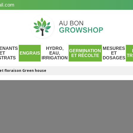
il.com
ENANTS
HYDRO,
MESURES
GERMINATION
ET
ENGRAIS
EAU,
ET
ET RÉCOLTE
TR
STRATS
IRRIGATION
DOSAGES
et floraison Green house