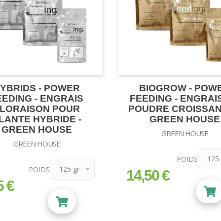
YBRIDS - POWER
BIOGROW - POW
EEDING - ENGRAIS
FEEDING - ENGRAI
LORAISON POUR
POUDRE CROISSAN
LANTE HYBRIDE -
GREEN HOUSE
GREEN HOUSE
GREEN HOUSE
GREEN HOUSE
125 
POIDS
125 gr
POIDS
125 
14,50 €
prix
125 gr
5 €
500 g
500 gr
1 kg
1 kg