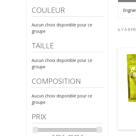
Pack engrais POWER FEEDING (2)
COULEUR
Engrai
GREEN HOUSE (8)
Stimulateurs Green house (2)
Aucun choix disponible pour ce
Pack engrais (2)
IL Y A 8 P
groupe
Croissance et floraison Green house (8)
TAILLE
Accueil (8)
Engrais (8)
Aucun choix disponible pour ce
Kits complets (2)
groupe
COMPOSITION
Aucun choix disponible pour ce
groupe
PRIX