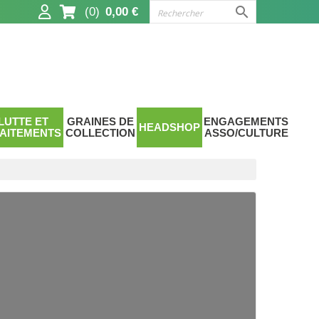

(0)
0,00 €
LUTTE ET
GRAINES DE
ENGAGEMENTS
HEADSHOP
AITEMENTS
COLLECTION
ASSO/CULTURE