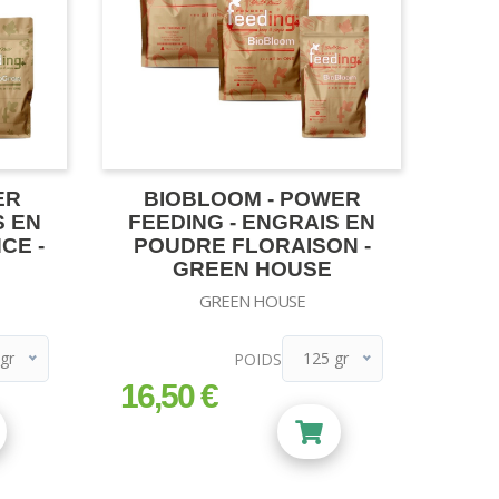
ER
BIOBLOOM - POWER
S EN
FEEDING - ENGRAIS EN
CE -
POUDRE FLORAISON -
GREEN HOUSE
GREEN HOUSE
gr
125 gr
POIDS
gr
125 gr
16,50 €
prix
r
500 gr
1 kg