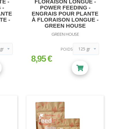
E -
FLORAISON LONGUE -
 -
POWER FEEDING -
ANTE
ENGRAIS POUR PLANTE
TE -
À FLORAISON LONGUE -
GREEN HOUSE
GREEN HOUSE
gr
125 gr
POIDS
gr
125 gr
8,95 €
prix
r
500 gr
1 kg