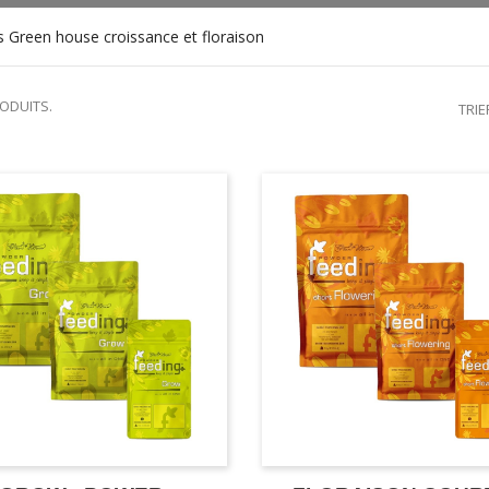
s Green house croissance et floraison
RODUITS.
TRIE
CROISSANCE ET FLORAI