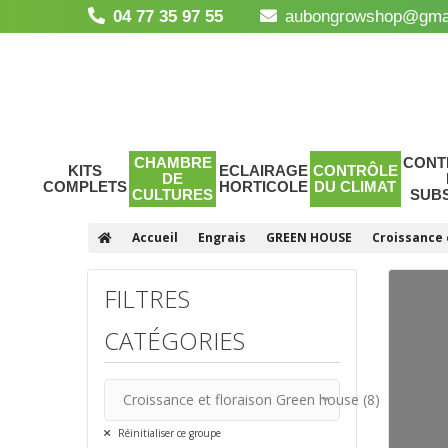
04 77 35 97 55
aubongrowshop@gma
CHAMBRE
CONT
KITS
ECLAIRAGE
CONTRÔLE
DE
COMPLETS
HORTICOLE
DU CLIMAT
CULTURES
SUB
Accueil
Engrais
GREEN HOUSE
Croissance 
FILTRES
CATÉGORIES
Croissance et floraison Green house (8)
Tous
Réinitialiser ce groupe