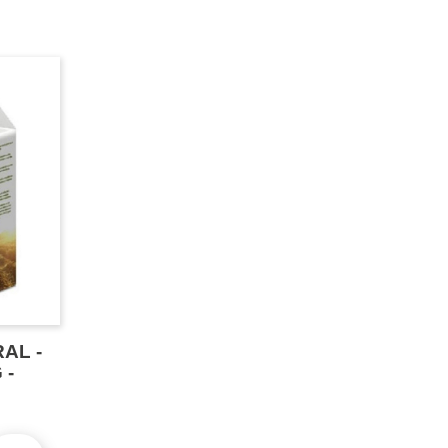
AL -
 -