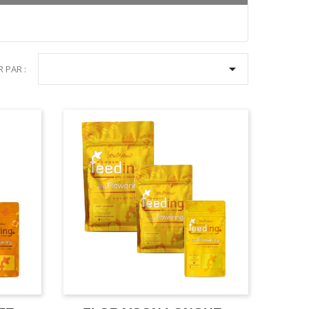

R PAR :
SON GREEN HOUSE