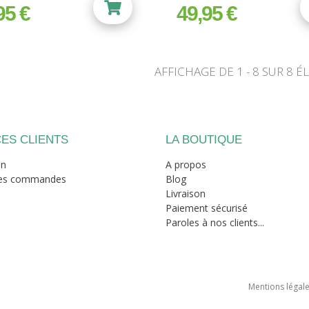
95 €
49,95 €
prix
AFFICHAGE DE 1 - 8 SUR 8 É
ES CLIENTS
LA BOUTIQUE
on
A propos
mes commandes
Blog
Livraison
Paiement sécurisé
Paroles à nos clients...
Mentions légal