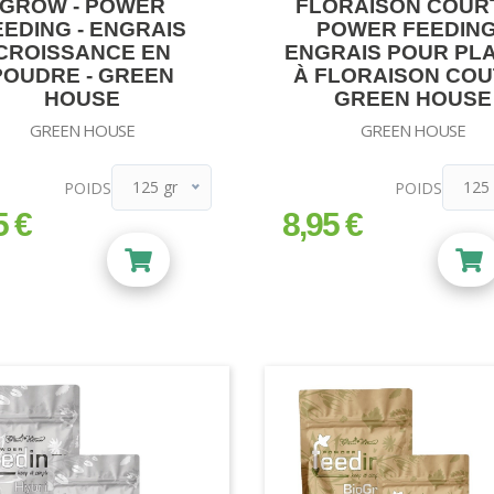
GROW - POWER
FLORAISON COURT
EEDING - ENGRAIS
POWER FEEDING
CROISSANCE EN
ENGRAIS POUR PL
POUDRE - GREEN
À FLORAISON COU
HOUSE
GREEN HOUSE
GREEN HOUSE
GREEN HOUSE
125 gr
125 
POIDS
POIDS
125 gr
125 
5 €
8,95 €
prix
500 gr
500 g
1 kg
1 kg