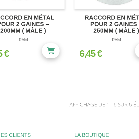
CCORD EN MÉTAL
RACCORD EN MÉ
POUR 2 GAINES –
POUR 2 GAINES 
200MM ( MÂLE )
250MM ( MÂLE )
RAM
RAM
5 €
6,45 €
prix
AFFICHAGE DE 1 - 6 SUR 6 É
ES CLIENTS
LA BOUTIQUE