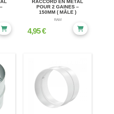
TAL
RACCORD EN MÉTAL
–
POUR 2 GAINES –
150MM ( MÂLE )
RAM
4,95 €
prix