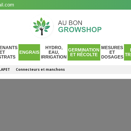
il.com
ENANTS
HYDRO,
MESURES
GERMINATION
ET
ENGRAIS
EAU,
ET
ET RÉCOLTE
TR
STRATS
IRRIGATION
DOSAGES
LAPET
Connecteurs et manchons