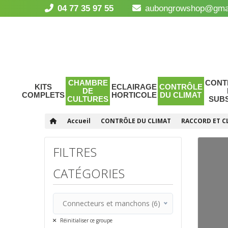
04 77 35 97 55
aubongrowshop@gma
CHAMBRE
CONT
KITS
ECLAIRAGE
CONTRÔLE
DE
COMPLETS
HORTICOLE
DU CLIMAT
CULTURES
SUB
Accueil
CONTRÔLE DU CLIMAT
RACCORD ET C
FILTRES
CATÉGORIES
Connecteurs et manchons (6)
Tous
Réinitialiser ce groupe