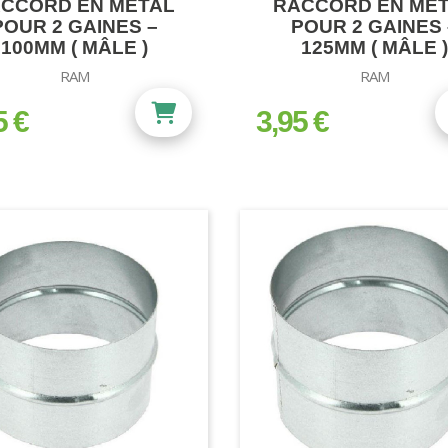
CCORD EN MÉTAL
RACCORD EN MÉ
POUR 2 GAINES –
POUR 2 GAINES 
100MM ( MÂLE )
125MM ( MÂLE )
RAM
RAM
5 €
3,95 €
prix