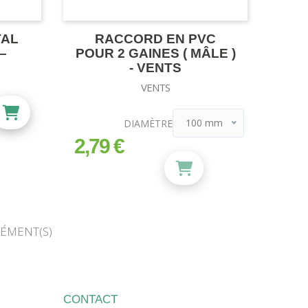
TAL
RACCORD EN PVC
–
POUR 2 GAINES ( MÂLE )
- VENTS
VENTS
100 mm
DIAMÈTRE
100 mm
2,79 €
prix
125 mm
150 mm
200 mm
LÉMENT(S)
CONTACT