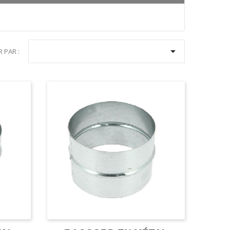

R PAR :
 MANCHONS