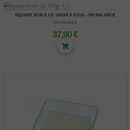
SQUARE SCALE CD 100GR X 0,01G - ON BALANCE
ON BALANCE
37,90 €
prix
NEON-T5
Kit Turbo Neon
Kit T5
Tubes Néons - T5