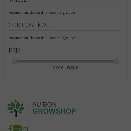
MESURES ET DOSAGES (13)
Balance de précision (13)
Aucun choix disponible pour ce groupe
Accueil (13)
COMPOSITION
Aucun choix disponible pour ce groupe
PRIX
0,00 € - 45,00 €