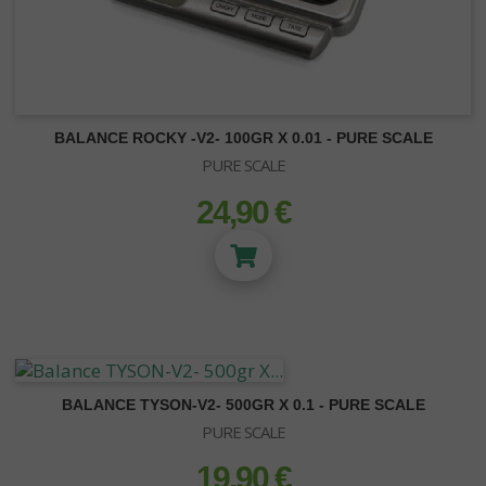
Lunettes - Luxmètre
BALANCE ROCKY -V2- 100GR X 0.01 - PURE SCALE
PURE SCALE
24,90 €
prix
BALANCE TYSON-V2- 500GR X 0.1 - PURE SCALE
PURE SCALE
19,90 €
prix