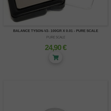
Fibre de Coco
Zéolithe
Vermiculite
Bille Argile
Perlite
BALANCE TYSON-V2- 100GR X 0.01 - PURE SCALE
Laine de roche
PURE SCALE
Substrats Orchidées
24,90 €
prix
ACCESSOIRES DE BOUTURAGE
Boutures et semis