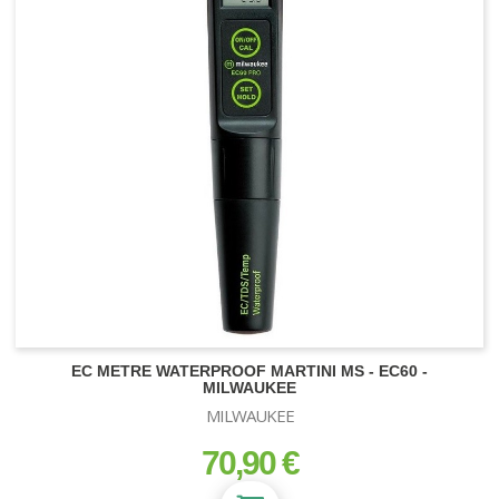
EC METRE WATERPROOF MARTINI MS - EC60 -
MILWAUKEE
MILWAUKEE
70,90 €
prix