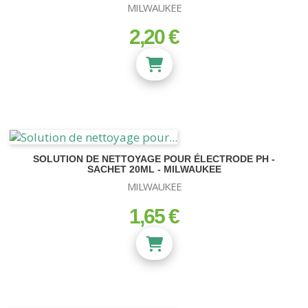
MILWAUKEE
2,20 €
prix
SOLUTION DE NETTOYAGE POUR ÉLECTRODE PH -
SACHET 20ML - MILWAUKEE
MILWAUKEE
1,65 €
prix