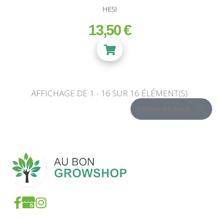
HESI
13,50 €
prix
AFFICHAGE DE 1 - 16 SUR 16 ÉLÉMENT(S)

Retour en haut