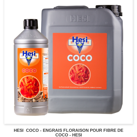
BALLAST
Ballast Magnétique
KIT CONTRÔLE DES ODEURS
Ballast Electronique
ECLAIRAGE CMH
HESI COCO - ENGRAIS FLORAISON POUR FIBRE DE
COCO - HESI