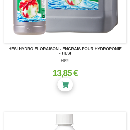
HESI HYDRO FLORAISON - ENGRAIS POUR HYDROPONIE
- HESI
HESI
13,85 €
prix
NEON-T5
Kit Turbo Neon
Kit T5
Tubes Néons - T5
AMPOULE HPS ET MH