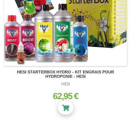
HESI STARTERBOX HYDRO - KIT ENGRAIS POUR
HYDROPONIE - HESI
SUBSTRATS
HESI
Terre et Terreau
62,95 €
prix
Fibre de Coco
Zéolithe
Vermiculite
Bille Argile
Perlite