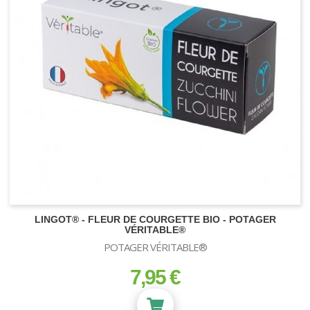
LINGOT® - FLEUR DE COURGETTE BIO - POTAGER
VÉRITABLE®
NEON-T5
POTAGER VÉRITABLE®
7,95 €
Kit Turbo Neon
prix
Kit T5
Tubes Néons - T5