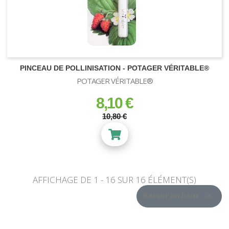
PINCEAU DE POLLINISATION - POTAGER VÉRITABLE®
POTAGER VÉRITABLE®
8,10 €
prix
prix régulier
10,80 €
AFFICHAGE DE 1 - 16 SUR 16 ÉLÉMENT(S)

Retour en haut