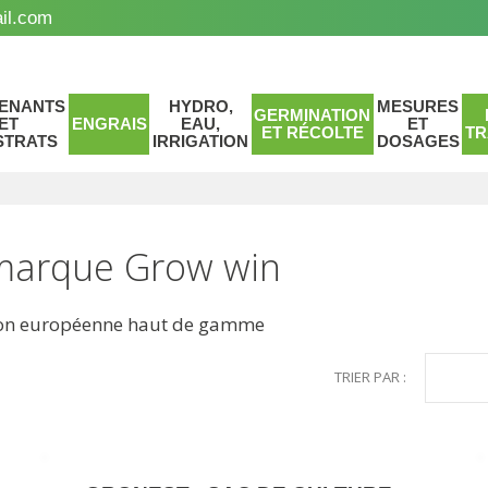
il.com
ENANTS
HYDRO,
MESURES
GERMINATION
ET
ENGRAIS
EAU,
ET
ET RÉCOLTE
TR
STRATS
IRRIGATION
DOSAGES
 marque Grow win
ation européenne haut de gamme
TRIER PAR :