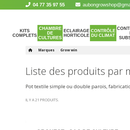
04 77 35 97 55
aubongrowshop@gma
CHAMBRE
CONT
KITS
ECLAIRAGE
CONTRÔLE
DE
COMPLETS
HORTICOLE
DU CLIMAT
CULTURES
SUB
Marques
Grow win
Liste des produits par
Pot textile simple ou double parois, fabric
IL Y A 21 PRODUITS.