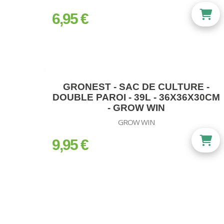
6,95 €
prix
GRONEST - SAC DE CULTURE -
DOUBLE PAROI - 39L - 36X36X30CM
- GROW WIN
GROW WIN
9,95 €
prix