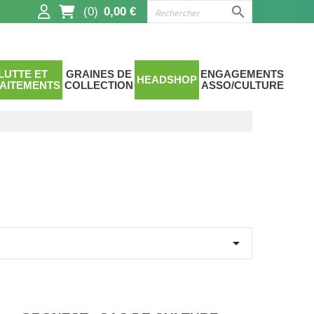

(0)
0,00 €
LUTTE ET
GRAINES DE
ENGAGEMENTS
HEADSHOP
AITEMENTS
COLLECTION
ASSO/CULTURE
