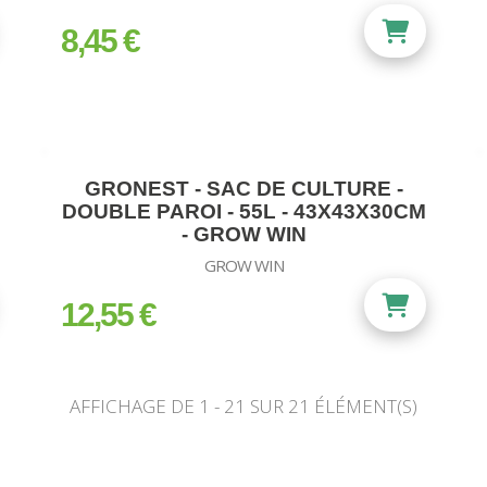
8,45 €
prix
GRONEST - SAC DE CULTURE -
DOUBLE PAROI - 55L - 43X43X30CM
- GROW WIN
GROW WIN
12,55 €
prix
AFFICHAGE DE 1 - 21 SUR 21 ÉLÉMENT(S)