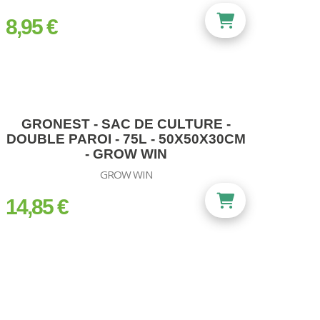
8,95 €
prix
GRONEST - SAC DE CULTURE -
DOUBLE PAROI - 75L - 50X50X30CM
- GROW WIN
GROW WIN
14,85 €
prix