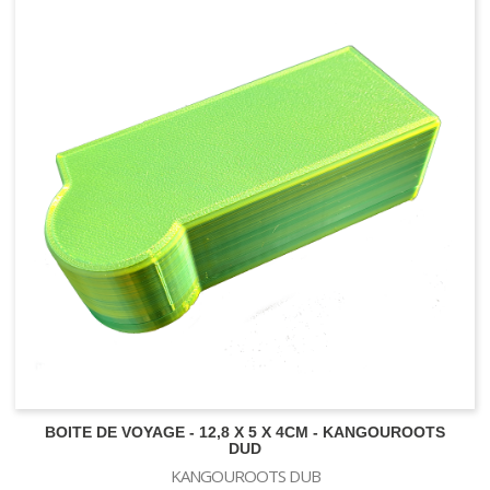
Pot carré
Pot rond
Pot Textile - Grow Win
Pot textile - Feltpot
Pot Textile - Propot - Texpot
Pot panier - insert
Sous-pot
Plateau de culture
Réservoir - rigide - souple
BOITE DE VOYAGE - 12,8 X 5 X 4CM - KANGOUROOTS
DUD
KANGOUROOTS DUB