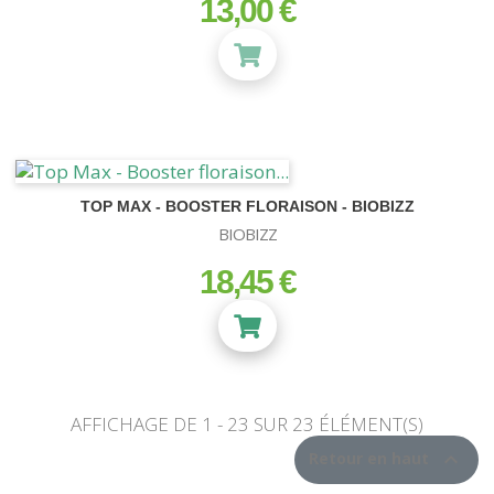
13,00 €
prix
TOP MAX - BOOSTER FLORAISON - BIOBIZZ
BIOBIZZ
18,45 €
prix
AFFICHAGE DE 1 - 23 SUR 23 ÉLÉMENT(S)

Retour en haut