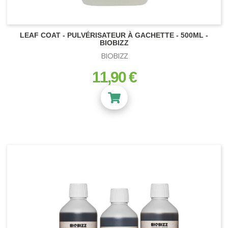
LEAF COAT - PULVÉRISATEUR À GACHETTE - 500ML -
BIOBIZZ
BIOBIZZ
11,90 €
prix