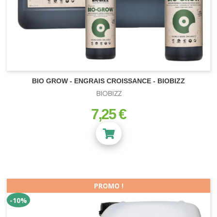
BIO GROW - ENGRAIS CROISSANCE - BIOBIZZ
BIOBIZZ
7,25 €
prix
PROMO !
-10%