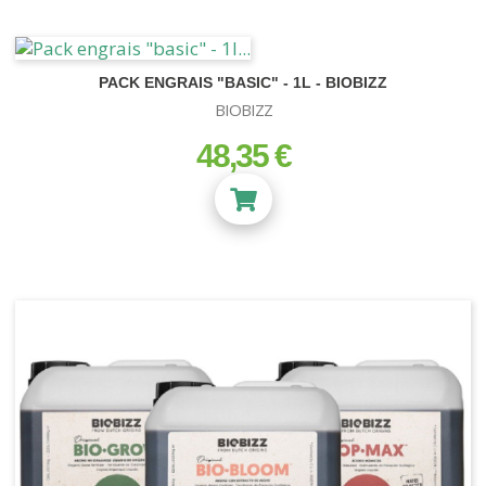
PACK ENGRAIS "BASIC" - 1L - BIOBIZZ
BIOBIZZ
48,35 €
prix