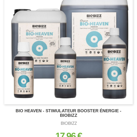
BIO HEAVEN - STIMULATEUR BOOSTER ÉNERGIE -
BIOBIZZ
BIOBIZZ
17,96 €
prix
prix régulier