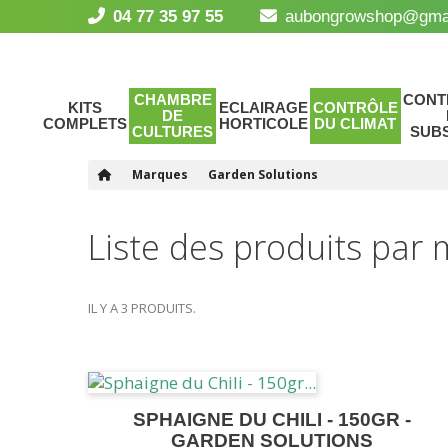
04 77 35 97 55
aubongrowshop@gma
CHAMBRE
CONT
KITS
ECLAIRAGE
CONTRÔLE
DE
COMPLETS
HORTICOLE
DU CLIMAT
CULTURES
SUB
Marques
Garden Solutions
Liste des produits par
IL Y A 3 PRODUITS.
SPHAIGNE DU CHILI - 150GR -
GARDEN SOLUTIONS