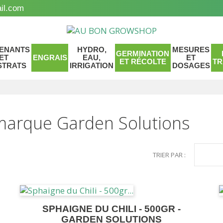
il.com
ENANTS
HYDRO,
MESURES
GERMINATION
ET
ENGRAIS
EAU,
ET
ET RÉCOLTE
TR
STRATS
IRRIGATION
DOSAGES
 marque Garden Solutions
TRIER PAR :
SPHAIGNE DU CHILI - 500GR -
GARDEN SOLUTIONS