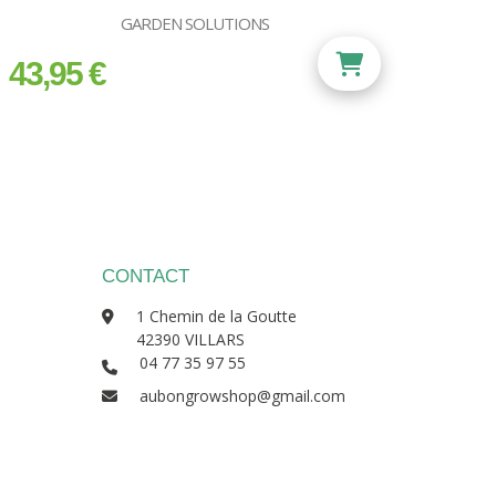
GARDEN SOLUTIONS
43,95 €
prix
CONTACT
1 Chemin de la Goutte
42390 VILLARS
04 77 35 97 55
aubongrowshop@gmail.com