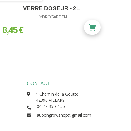
VERRE DOSEUR - 2L
HYDROGARDEN
8,45 €
prix
CONTACT
1 Chemin de la Goutte
42390 VILLARS
04 77 35 97 55
aubongrowshop@gmail.com