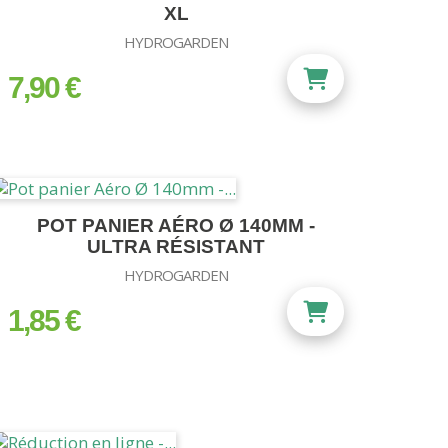
XL
HYDROGARDEN
7,90 €
prix
POT PANIER AÉRO Ø 140MM -
ULTRA RÉSISTANT
HYDROGARDEN
1,85 €
prix