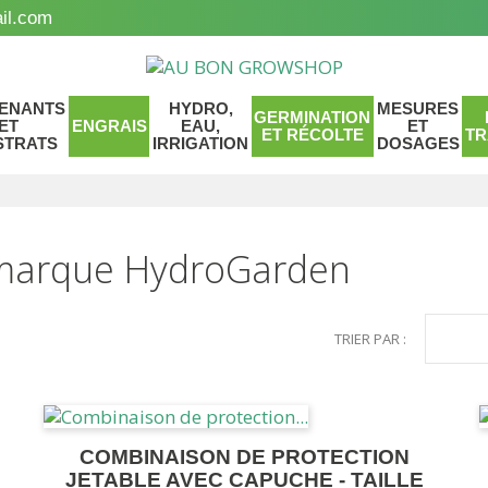
il.com
ENANTS
HYDRO,
MESURES
GERMINATION
ET
ENGRAIS
EAU,
ET
ET RÉCOLTE
TR
STRATS
IRRIGATION
DOSAGES
r marque HydroGarden
TRIER PAR :
COMBINAISON DE PROTECTION
JETABLE AVEC CAPUCHE - TAILLE