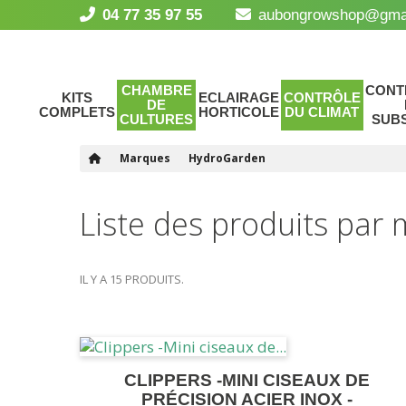
04 77 35 97 55
aubongrowshop@gma
CHAMBRE
CONT
KITS
ECLAIRAGE
CONTRÔLE
DE
COMPLETS
HORTICOLE
DU CLIMAT
CULTURES
SUB
Marques
HydroGarden
Liste des produits pa
IL Y A 15 PRODUITS.
CLIPPERS -MINI CISEAUX DE
PRÉCISION ACIER INOX -