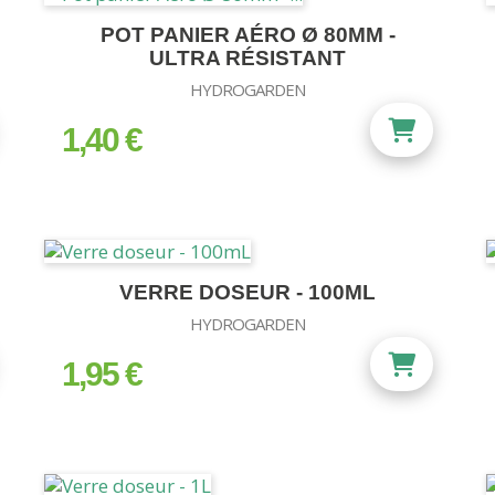
POT PANIER AÉRO Ø 80MM -
ULTRA RÉSISTANT
HYDROGARDEN
1,40 €
prix
VERRE DOSEUR - 100ML
HYDROGARDEN
1,95 €
prix