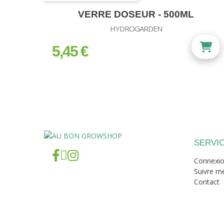
VERRE DOSEUR - 500ML
HYDROGARDEN
5,45 €
prix
SERVIC
Connexi
Suivre 
Contact