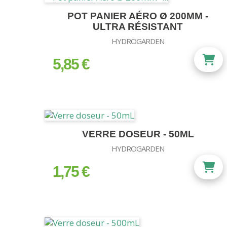
POT PANIER AÉRO Ø 200MM -
ULTRA RÉSISTANT
HYDROGARDEN
5,85 €
prix
VERRE DOSEUR - 50ML
HYDROGARDEN
1,75 €
prix