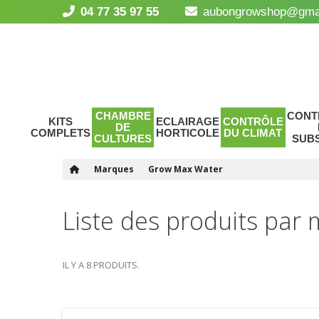
04 77 35 97 55
aubongrowshop@gma
CHAMBRE
CONT
KITS
ECLAIRAGE
CONTRÔLE
DE
COMPLETS
HORTICOLE
DU CLIMAT
CULTURES
SUB
Marques
Grow Max Water
Liste des produits pa
IL Y A 8 PRODUITS.