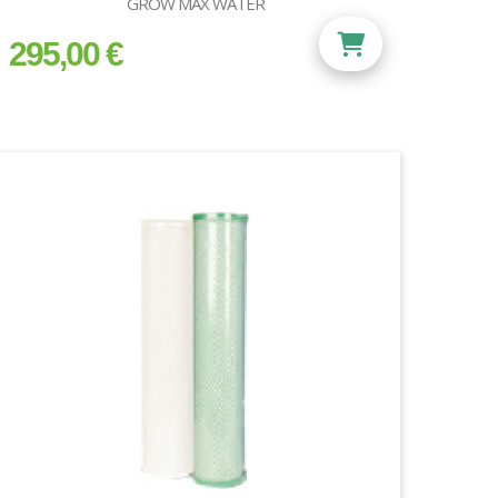
GROW MAX WATER
295,00 €
prix