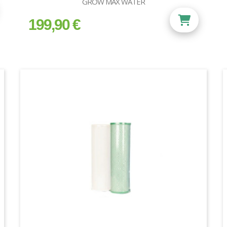
GROW MAX WATER
199,90 €
prix