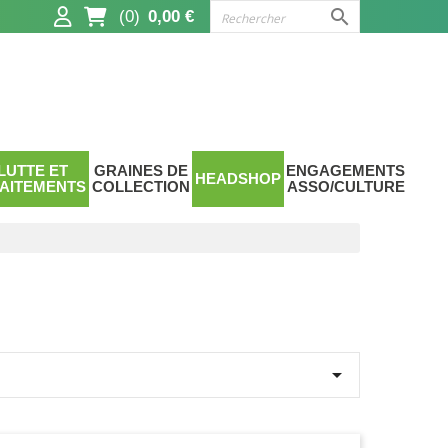

(0)
0,00 €
LUTTE ET
GRAINES DE
ENGAGEMENTS
HEADSHOP
AITEMENTS
COLLECTION
ASSO/CULTURE
