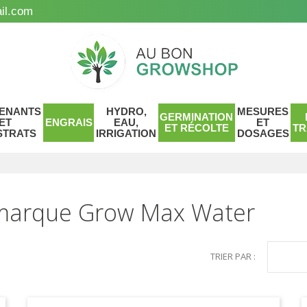
il.com
ENANTS
HYDRO,
MESURES
GERMINATION
ET
ENGRAIS
EAU,
ET
ET RÉCOLTE
TR
STRATS
IRRIGATION
DOSAGES
r marque Grow Max Water
TRIER PAR :