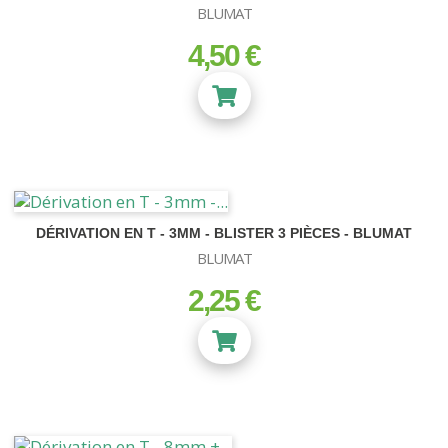
BLUMAT
4,50 €
prix
DÉRIVATION EN T - 3MM - BLISTER 3 PIÈCES - BLUMAT
BLUMAT
2,25 €
prix
NEON-T5
Kit Turbo Neon
Kit T5