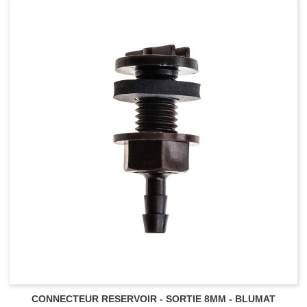
Pot carré
Pot rond
Pot Textile - Grow Win
Pot textile - Feltpot
Pot Textile - Propot - Texpot
Pot panier - insert
Sous-pot
Plateau de culture
Réservoir - rigide - souple
CONNECTEUR RESERVOIR - SORTIE 8MM - BLUMAT