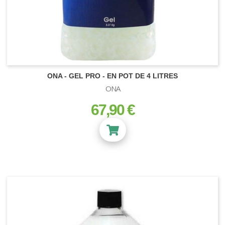
ONA - GEL PRO - EN POT DE 4 LITRES
ONA
67,90 €
prix