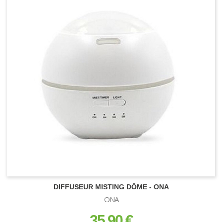
DIFFUSEUR MISTING DÔME - ONA
CONTENANTS
ONA
Pot carré
35,90 €
prix