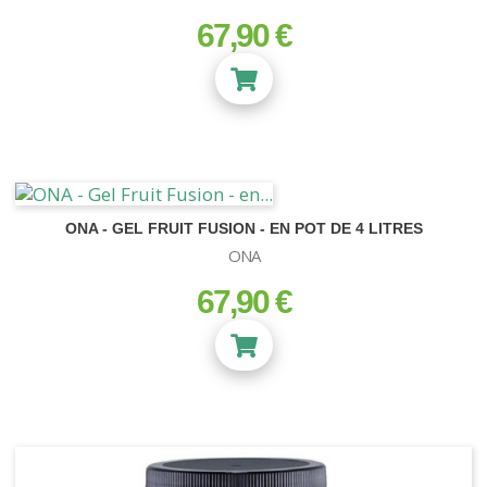
Ballast Magnétique
67,90 €
KIT CONTRÔLE DES ODEURS
prix
Ballast Electronique
ECLAIRAGE CMH
ONA - GEL FRUIT FUSION - EN POT DE 4 LITRES
ONA
67,90 €
prix