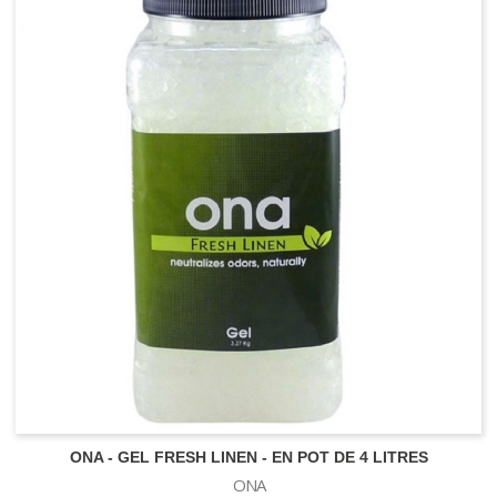
IONISEUR - OZONE
BIO TECHNOLOGY
Engrais Bio Technology Liquide
NEUTRALISATEURS D'ODEURS
Engrais Bio Technology Granulé
Stimulateurs Bio Technology
GUANOKALONG
ONA - GEL FRESH LINEN - EN POT DE 4 LITRES
BALLAST
ONA