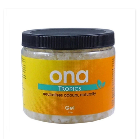
Vermiculite
Bille Argile
Perlite
Laine de roche
Substrats Orchidées