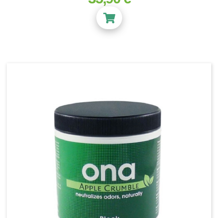
Pot rond
Pot Textile - Grow Win
Pot textile - Feltpot
Pot Textile - Propot - Texpot
Pot panier - insert
Sous-pot
Plateau de culture
Réservoir - rigide - souple