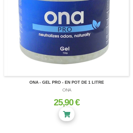
ONA - GEL PRO - EN POT DE 1 LITRE
ONA
SUBSTRATS
25,90 €
prix
Terre et Terreau
Fibre de Coco
Zéolithe