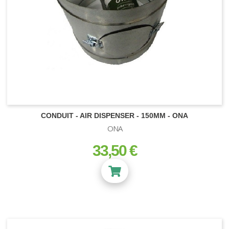
CONDUIT - AIR DISPENSER - 150MM - ONA
ONA
33,50 €
prix
PROGRAMMATEURS
LIGHT RAIL
PACK ENGRAIS