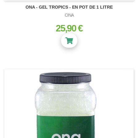
ONA - GEL TROPICS - EN POT DE 1 LITRE
ONA
25,90 €
prix
ACCESSOIRES DE BOUTURAGE
Boutures et semis
ACCESSOIRES DE RECOLTE
Ciseaux - Effeuilleuse
PLAGRON
Filets de séchage