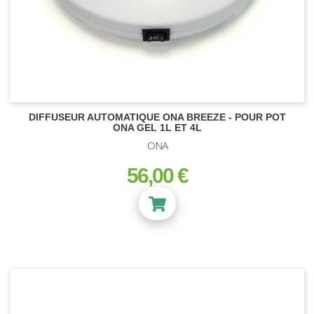
Engrais Coco Canna
FLANGE
Engrais terre Canna
Engrais Hydro Canna
REDUCTION
Stimulateurs Canna
DIFFUSEUR AUTOMATIQUE ONA BREEZE - POUR POT
ONA GEL 1L ET 4L
ONA
56,00 €
prix