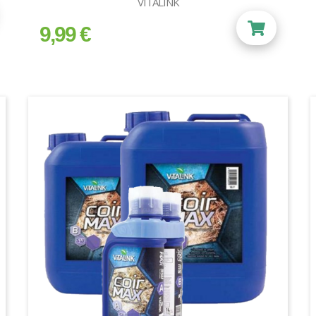
VITALINK
9,99 €
prix