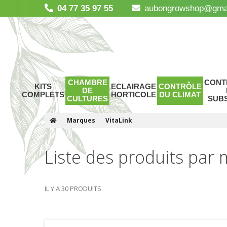
04 77 35 97 55
aubongrowshop@gma
CHAMBRE
CONT
KITS
ECLAIRAGE
CONTRÔLE
DE
COMPLETS
HORTICOLE
DU CLIMAT
CULTURES
SUB
Marques
VitaLink
Liste des produits par
IL Y A 30 PRODUITS.