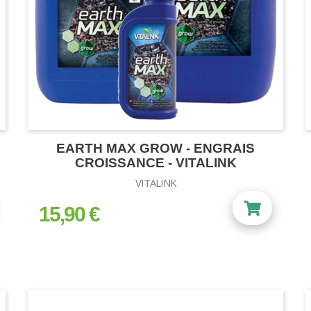
EARTH MAX GROW - ENGRAIS
CROISSANCE - VITALINK
VITALINK
15,90 €
prix