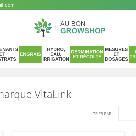
il.com
ENANTS
HYDRO,
MESURES
GERMINATION
ET
ENGRAIS
EAU,
ET
ET RÉCOLTE
TR
STRATS
IRRIGATION
DOSAGES
 marque VitaLink
TRIER PAR :