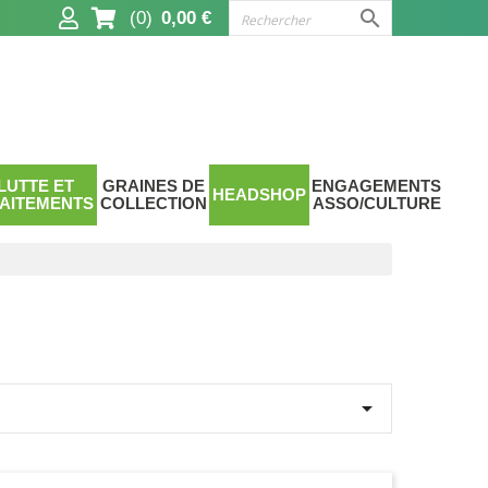

(0)
0,00 €
LUTTE ET
GRAINES DE
ENGAGEMENTS
HEADSHOP
AITEMENTS
COLLECTION
ASSO/CULTURE
